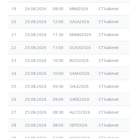
19
26.08.2026
08:00
MIMI2026
CT kabinet
25.
20
25.08.2026
12:00
SASA2026
CT kabinet
09.
21
25.08.2026
11:30
MAMA2026
CT kabinet
09.
22
25.08.2026
11:00
GOSA2026
CT kabinet
01.
23
25.08.2026
10:30
IRZO2026
CT kabinet
01.
24
25.08.2026
10:00
SAAH2026
CT kabinet
30.
25
25.08.2026
09:30
SALE2026
CT kabinet
30.
26
25.08.2026
09:00
SADE2026
CT kabinet
30.
27
25.08.2026
08:30
ALCO2026
CT kabinet
17.
28
25.08.2026
08:00
SEPI2026
CT kabinet
26.
29
24.08.2026
12:00
KORA2026
CT kabinet
07.