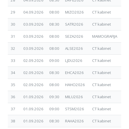
29
04.09.2026
08:00
MIZO2026
CT kabinet
17.
30
03.09.2026
08:30
SATR2026
CT kabinet
30.
31
03.09.2026
08:00
SEZA2026
MAMOGRAFIJA
20.
32
03.09.2026
08:00
ALSE2026
CT kabinet
14.
33
02.09.2026
09:00
LJDU2026
CT kabinet
01.
34
02.09.2026
08:30
EHCA2026
CT kabinet
30.
35
02.09.2026
08:00
HAHO2026
CT kabinet
17.
36
01.09.2026
09:30
MILU2026
CT kabinet
09.
37
01.09.2026
09:00
STSM2026
CT kabinet
09.
38
01.09.2026
08:30
RAHA2026
CT kabinet
10.