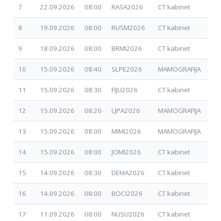
7
22.09.2026
08:00
RASA2026
CT kabinet
01.
8
19.09.2026
08:00
RUSM2026
CT kabinet
07.
9
18.09.2026
08:00
BRMI2026
CT kabinet
07.
10
15.09.2026
08:40
SLPE2026
MAMOGRAFIJA
17.
11
15.09.2026
08:30
FIJU2026
CT kabinet
30.
12
15.09.2026
08:20
LJPA2026
MAMOGRAFIJA
17.
13
15.09.2026
08:00
MIMI2026
MAMOGRAFIJA
17.
14
15.09.2026
08:00
JOMI2026
CT kabinet
17.
15
14.09.2026
08:30
DEMA2026
CT kabinet
01.
16
14.09.2026
08:00
BOCI2026
CT kabinet
01.
17
11.09.2026
08:00
NUSU2026
CT kabinet
30.