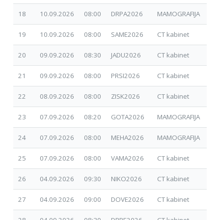
18
10.09.2026
08:00
DRPA2026
MAMOGRAFIJA
06.
19
10.09.2026
08:00
SAME2026
CT kabinet
30.
20
09.09.2026
08:30
JADU2026
CT kabinet
30.
21
09.09.2026
08:00
PRSI2026
CT kabinet
14.
22
08.09.2026
08:00
ZISK2026
CT kabinet
30.
23
07.09.2026
08:20
GOTA2026
MAMOGRAFIJA
24.
24
07.09.2026
08:00
MEHA2026
MAMOGRAFIJA
28.
25
07.09.2026
08:00
VAMA2026
CT kabinet
30.
26
04.09.2026
09:30
NIKO2026
CT kabinet
07.
27
04.09.2026
09:00
DOVE2026
CT kabinet
01.
28
04.09.2026
08:30
DRPE2026
CT kabinet
30.