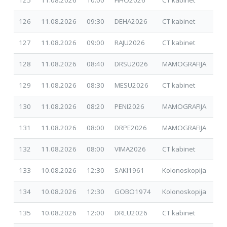
126
11.08.2026
09:30
DEHA2026
CT kabinet
17.
127
11.08.2026
09:00
RAJU2026
CT kabinet
15.
128
11.08.2026
08:40
DRSU2026
MAMOGRAFIJA
17.
129
11.08.2026
08:30
MESU2026
CT kabinet
24.
130
11.08.2026
08:20
PENI2026
MAMOGRAFIJA
17.
131
11.08.2026
08:00
DRPE2026
MAMOGRAFIJA
24.
132
11.08.2026
08:00
VIMA2026
CT kabinet
24.
133
10.08.2026
12:30
SAKI1961
Kolonoskopija
08.
134
10.08.2026
12:30
GOBO1974
Kolonoskopija
01.
135
10.08.2026
12:00
DRLU2026
CT kabinet
30.