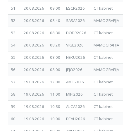
51
20.08.2026
09:00
ESCR2026
CT kabinet
17.
52
20.08.2026
08:40
SASA2026
MAMOGRAFIJA
30.
53
20.08.2026
08:30
DODR2026
CT kabinet
17.
54
20.08.2026
08:20
VIGL2026
MAMOGRAFIJA
30.
55
20.08.2026
08:00
NEKU2026
CT kabinet
02.
56
20.08.2026
08:00
JEJO2026
MAMOGRAFIJA
30.
57
19.08.2026
12:00
AMIL2026
CT kabinet
07.
58
19.08.2026
11:00
MIPI2026
CT kabinet
07.
59
19.08.2026
10:30
ALCA2026
CT kabinet
01.
60
19.08.2026
10:00
DEAH2026
CT kabinet
01.
61
19.08.2026
09:30
ANLU2026
CT kabinet
30.