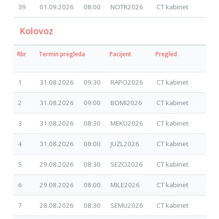
39
01.09.2026
08:00
NOTR2026
CT kabinet
02.
Kolovoz
Rbr
Termin pregleda
Pacijent
Pregled
Dat
zah
1
31.08.2026
09:30
RAPO2026
CT kabinet
09.
2
31.08.2026
09:00
BOMI2026
CT kabinet
07.
3
31.08.2026
08:30
MEKU2026
CT kabinet
15.
4
31.08.2026
08:00
JUZL2026
CT kabinet
26.
5
29.08.2026
08:30
SEZO2026
CT kabinet
30.
6
29.08.2026
08:00
MILE2026
CT kabinet
15.
7
28.08.2026
08:30
SEMU2026
CT kabinet
01.