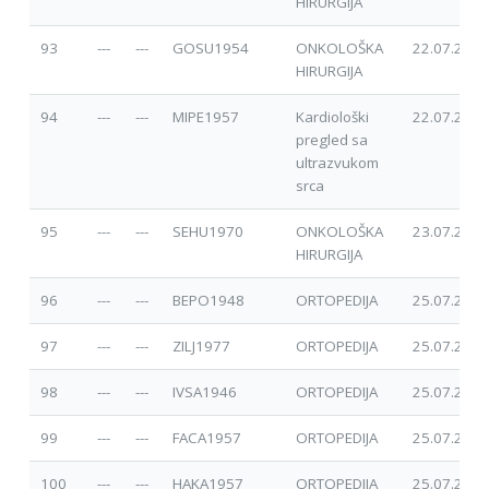
HIRURGIJA
93
---
---
GOSU1954
ONKOLOŠKA
22.07.2025
HIRURGIJA
94
---
---
MIPE1957
Kardiološki
22.07.2025
pregled sa
ultrazvukom
srca
95
---
---
SEHU1970
ONKOLOŠKA
23.07.2025
HIRURGIJA
96
---
---
BEPO1948
ORTOPEDIJA
25.07.2025
97
---
---
ZILJ1977
ORTOPEDIJA
25.07.2025
98
---
---
IVSA1946
ORTOPEDIJA
25.07.2025
99
---
---
FACA1957
ORTOPEDIJA
25.07.2025
100
---
---
HAKA1957
ORTOPEDIJA
25.07.2025