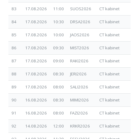
83
17.08.2026
11:00
SUOS2026
CT kabinet
30.
84
17.08.2026
10:30
DRSA2026
CT kabinet
30.
85
17.08.2026
10:00
JAOS2026
CT kabinet
17.
86
17.08.2026
09:30
MIST2026
CT kabinet
17.
87
17.08.2026
09:00
RAKI2026
CT kabinet
17.
88
17.08.2026
08:30
JERI2026
CT kabinet
14.
89
17.08.2026
08:00
SALI2026
CT kabinet
26.
90
16.08.2026
08:30
MIMI2026
CT kabinet
07.
91
16.08.2026
08:00
FAZI2026
CT kabinet
17.
92
14.08.2026
12:00
KRKR2026
CT kabinet
09.
93
14.08.2026
11:30
ESSU2026
CT kabinet
01.