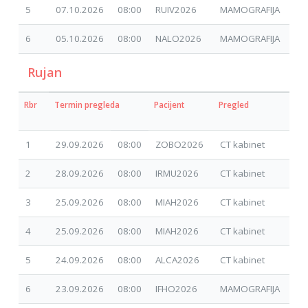
5
07.10.2026
08:00
RUIV2026
MAMOGRAFIJA
12.
6
05.10.2026
08:00
NALO2026
MAMOGRAFIJA
17.
Rujan
Rbr
Termin pregleda
Pacijent
Pregled
Dat
zah
1
29.09.2026
08:00
ZOBO2026
CT kabinet
09.
2
28.09.2026
08:00
IRMU2026
CT kabinet
09.
3
25.09.2026
08:00
MIAH2026
CT kabinet
30.
4
25.09.2026
08:00
MIAH2026
CT kabinet
30.
5
24.09.2026
08:00
ALCA2026
CT kabinet
07.
6
23.09.2026
08:00
IFHO2026
MAMOGRAFIJA
16.