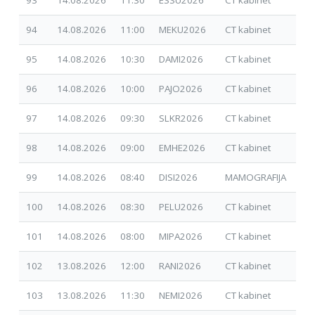
94
14.08.2026
11:00
MEKU2026
CT kabinet
01.
95
14.08.2026
10:30
DAMI2026
CT kabinet
30.
96
14.08.2026
10:00
PAJO2026
CT kabinet
30.
97
14.08.2026
09:30
SLKR2026
CT kabinet
17.
98
14.08.2026
09:00
EMHE2026
CT kabinet
17.
99
14.08.2026
08:40
DISI2026
MAMOGRAFIJA
15.
100
14.08.2026
08:30
PELU2026
CT kabinet
02.
101
14.08.2026
08:00
MIPA2026
CT kabinet
28.
102
13.08.2026
12:00
RANI2026
CT kabinet
09.
103
13.08.2026
11:30
NEMI2026
CT kabinet
09.