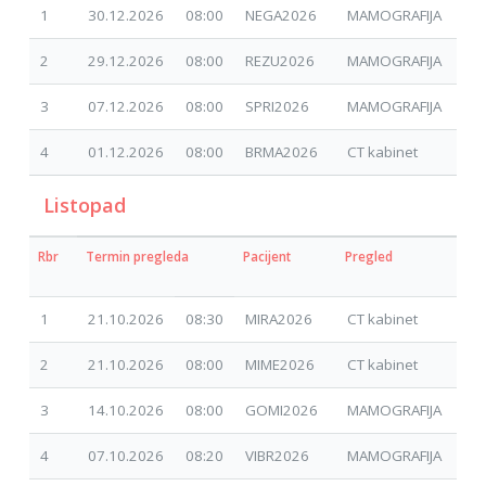
1
30.12.2026
08:00
NEGA2026
MAMOGRAFIJA
27.
2
29.12.2026
08:00
REZU2026
MAMOGRAFIJA
27.
3
07.12.2026
08:00
SPRI2026
MAMOGRAFIJA
27.
4
01.12.2026
08:00
BRMA2026
CT kabinet
01.
Listopad
Rbr
Termin pregleda
Pacijent
Pregled
Dat
zah
1
21.10.2026
08:30
MIRA2026
CT kabinet
07.
2
21.10.2026
08:00
MIME2026
CT kabinet
30.
3
14.10.2026
08:00
GOMI2026
MAMOGRAFIJA
28.
4
07.10.2026
08:20
VIBR2026
MAMOGRAFIJA
28.