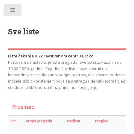
Toggle
Sve liste
Liste čekanja u Zdravstvenom centru Brčko
Poštovani u nastavku je lista pregleda (Sve liste) zakazanih do
10.08.2026. godine. Pojedinačne liste možete birati na
komandnoj traci prikazanoj na lijevoj strani, dok vlastite podatke
možete dobiti korištenjem polja za pretragu i identifikatora kojeg
ste dobili u SMS poruci ili na prijemnom odjeljenju.
Prosinac
Rbr
Termin pregleda
Pacijent
Pregled
Dat
zah