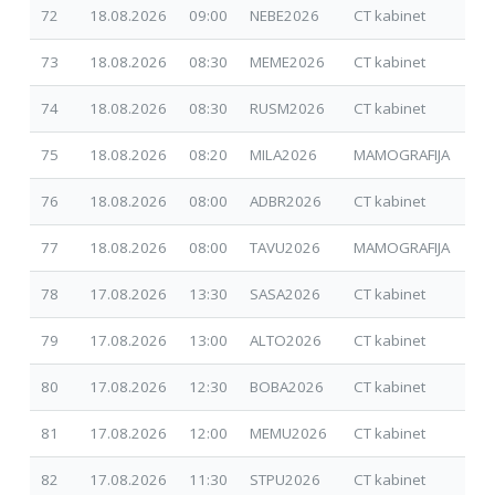
72
18.08.2026
09:00
NEBE2026
CT kabinet
17.
73
18.08.2026
08:30
MEME2026
CT kabinet
17.
74
18.08.2026
08:30
RUSM2026
CT kabinet
07.
75
18.08.2026
08:20
MILA2026
MAMOGRAFIJA
01.
76
18.08.2026
08:00
ADBR2026
CT kabinet
26.
77
18.08.2026
08:00
TAVU2026
MAMOGRAFIJA
14.
78
17.08.2026
13:30
SASA2026
CT kabinet
07.
79
17.08.2026
13:00
ALTO2026
CT kabinet
01.
80
17.08.2026
12:30
BOBA2026
CT kabinet
01.
81
17.08.2026
12:00
MEMU2026
CT kabinet
01.
82
17.08.2026
11:30
STPU2026
CT kabinet
30.