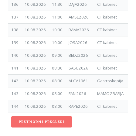
136
10.08.2026
11:30
DAJA2026
CT kabinet
30.
137
10.08.2026
11:00
AMSE2026
CT kabinet
17.
138
10.08.2026
10:30
RAMA2026
CT kabinet
17.
139
10.08.2026
10:00
JOSA2026
CT kabinet
24.
140
10.08.2026
09:00
BEDZ2026
CT kabinet
15.
141
10.08.2026
08:30
SASU2026
CT kabinet
24.
142
10.08.2026
08:30
ALCA1961
Gastroskopija
31.
143
10.08.2026
08:00
FANI2026
MAMOGRAFIJA
14.
144
10.08.2026
08:00
RAPE2026
CT kabinet
24.
PRETHODNI PREGLEDI