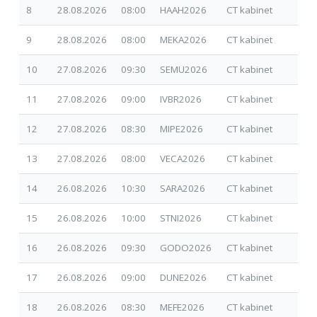
8
28.08.2026
08:00
HAAH2026
CT kabinet
14.
9
28.08.2026
08:00
MEKA2026
CT kabinet
01.
10
27.08.2026
09:30
SEMU2026
CT kabinet
07.
11
27.08.2026
09:00
IVBR2026
CT kabinet
30.
12
27.08.2026
08:30
MIPE2026
CT kabinet
14.
13
27.08.2026
08:00
VECA2026
CT kabinet
02.
14
26.08.2026
10:30
SARA2026
CT kabinet
09.
15
26.08.2026
10:00
STNI2026
CT kabinet
01.
16
26.08.2026
09:30
GODO2026
CT kabinet
30.
17
26.08.2026
09:00
DUNE2026
CT kabinet
30.
18
26.08.2026
08:30
MEFE2026
CT kabinet
17.