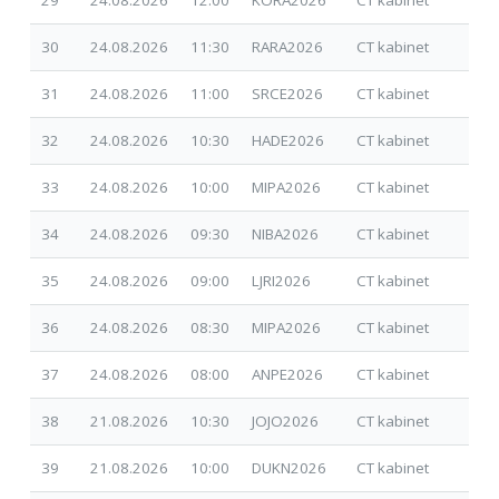
30
24.08.2026
11:30
RARA2026
CT kabinet
01.
31
24.08.2026
11:00
SRCE2026
CT kabinet
01.
32
24.08.2026
10:30
HADE2026
CT kabinet
30.
33
24.08.2026
10:00
MIPA2026
CT kabinet
30.
34
24.08.2026
09:30
NIBA2026
CT kabinet
30.
35
24.08.2026
09:00
LJRI2026
CT kabinet
30.
36
24.08.2026
08:30
MIPA2026
CT kabinet
14.
37
24.08.2026
08:00
ANPE2026
CT kabinet
02.
38
21.08.2026
10:30
JOJO2026
CT kabinet
07.
39
21.08.2026
10:00
DUKN2026
CT kabinet
01.