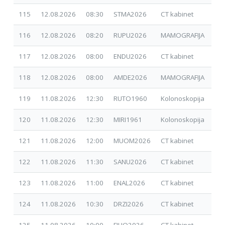
115
12.08.2026
08:30
STMA2026
CT kabinet
15.
116
12.08.2026
08:20
RUPU2026
MAMOGRAFIJA
25.
117
12.08.2026
08:00
ENDU2026
CT kabinet
24.
118
12.08.2026
08:00
AMDE2026
MAMOGRAFIJA
24.
119
11.08.2026
12:30
RUTO1960
Kolonoskopija
13.
120
11.08.2026
12:30
MIRI1961
Kolonoskopija
13.
121
11.08.2026
12:00
MUOM2026
CT kabinet
01.
122
11.08.2026
11:30
SANU2026
CT kabinet
30.
123
11.08.2026
11:00
ENAL2026
CT kabinet
30.
124
11.08.2026
10:30
DRZI2026
CT kabinet
30.
125
11.08.2026
10:00
FIHO2026
CT kabinet
30.