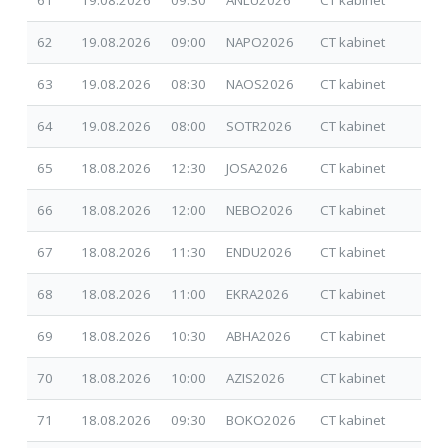
62
19.08.2026
09:00
NAPO2026
CT kabinet
30.
63
19.08.2026
08:30
NAOS2026
CT kabinet
17.
64
19.08.2026
08:00
SOTR2026
CT kabinet
02.
65
18.08.2026
12:30
JOSA2026
CT kabinet
09.
66
18.08.2026
12:00
NEBO2026
CT kabinet
01.
67
18.08.2026
11:30
ENDU2026
CT kabinet
01.
68
18.08.2026
11:00
EKRA2026
CT kabinet
30.
69
18.08.2026
10:30
ABHA2026
CT kabinet
30.
70
18.08.2026
10:00
AZIS2026
CT kabinet
17.
71
18.08.2026
09:30
BOKO2026
CT kabinet
17.