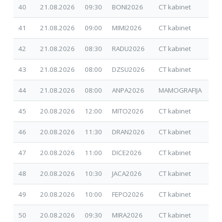
40
21.08.2026
09:30
BONI2026
CT kabinet
30.
41
21.08.2026
09:00
MIMI2026
CT kabinet
30.
42
21.08.2026
08:30
RADU2026
CT kabinet
30.
43
21.08.2026
08:00
DZSU2026
CT kabinet
02.
44
21.08.2026
08:00
ANPA2026
MAMOGRAFIJA
30.
45
20.08.2026
12:00
MITO2026
CT kabinet
07.
46
20.08.2026
11:30
DRAN2026
CT kabinet
01.
47
20.08.2026
11:00
DICE2026
CT kabinet
01.
48
20.08.2026
10:30
JACA2026
CT kabinet
30.
49
20.08.2026
10:00
FEPO2026
CT kabinet
30.
50
20.08.2026
09:30
MIRA2026
CT kabinet
30.