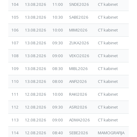
104
13.08.2026
11:00
SNDE2026
CT kabinet
09.
105
13.08.2026
10:30
SABE2026
CT kabinet
09.
106
13.08.2026
10:00
MIMI2026
CT kabinet
01.
107
13.08.2026
09:30
ZUKA2026
CT kabinet
30.
108
13.08.2026
09:00
VEKO2026
CT kabinet
30.
109
13.08.2026
08:30
MIBL2026
CT kabinet
30.
110
13.08.2026
08:00
ANFI2026
CT kabinet
17.
111
12.08.2026
10:00
RAKI2026
CT kabinet
30.
112
12.08.2026
09:30
ASRI2026
CT kabinet
30.
113
12.08.2026
09:00
ADMA2026
CT kabinet
17.
114
12.08.2026
08:40
SEBE2026
MAMOGRAFIJA
01.